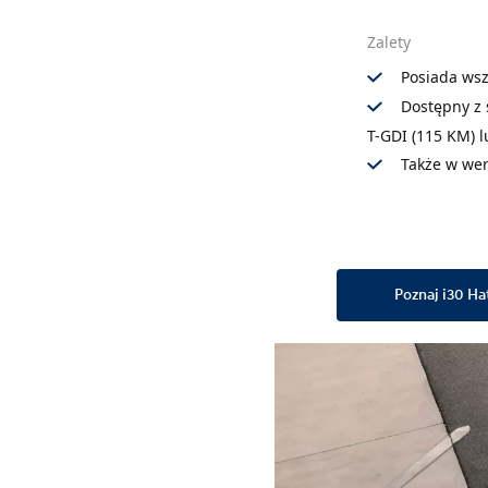
Zalety
Posiada wsz
Dostępny z 
T-GDI (115 KM) l
Także w wers
Poznaj i30 H