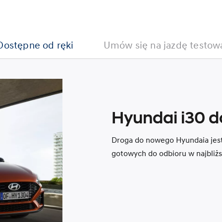
Dostępne od ręki
Umów się na jazdę testow
Hyundai i30 d
Droga do nowego Hyundaia jest
gotowych do odbioru w najbliż