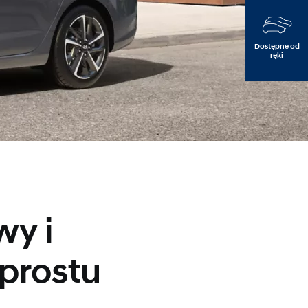
Dostępne od
ręki
e
wy i
 prostu