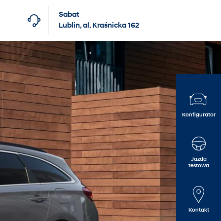
Sabat
Lublin, al. Kraśnicka 162
Konfigurator
Finansowanie dla firm
Hyundai Business Care
Kontakt
Finansowanie dla klientów
Kontrakty serwisowe
O nas
indywidualnych
myHyundai Concierge
Oferty pracy
Jazda
testowa
Witaj w rodzinie Hyundai
Postępowania
Kontakt