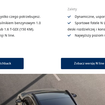
Zalety
ystko czego potrzebujesz.
Dynamiczne, uspor
silnikiem benzynowym 1.0
Sportowe fotele N 
ub 1.6 T-GDI (150 KM).
deski rozdzielczej i kon
ji N line.
Najwyższy poziom 
atchback
Zobacz wersję N line