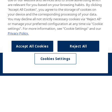
use of our website and services and to show advertising which
are relevant for you based on your browsing habits. By clicking
"Accept All Cookies", you agree to the storage of cookies on
your device and the corresponding processing of your data.
You may decline all not strictly necessary cookies via "Reject All"
or manage your preferred configuration at any time via "Cookie
settings". For more information, see "Cookie Settings" and our
Privacy Policy.
Accept All Cookies
Reject All
Cookies Settings
Konfigurator
Jazda testowa
Zapytaj o
Znajdź dealera
Dostępne od
Konfigurator
Jazda
Kontakt
Dostępne od
ofertę
ręki
testowa
ręki
Modele