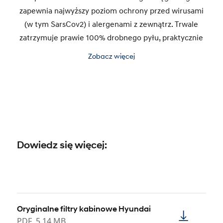
zapewnia najwyższy poziom ochrony przed wirusami
(w tym SarsCov2) i alergenami z zewnątrz. Trwale
zatrzymuje prawie 100% drobnego pyłu, praktycznie
100% wszystkich alergenów o wielkości do 2
Zobacz więcej
mikrometrów oraz mikrospory pleśni znajdujące się
w powietrzu. Posiada aż cztery warstwy filtrujące, z
których jedna oparta jest na bazie unikalnego
wyciągu z owoców.
Dowiedz się więcej:
Oryginalne filtry kabinowe Hyundai
PDF
5.14 MB